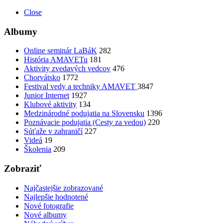
Close
Albumy
Online seminár LaBáK
282
História AMAVETu
181
Aktivity zvedavých vedcov
476
Chorvátsko
1772
Festival vedy a techniky AMAVET
3847
Junior Internet
1927
Klubové aktivity
134
Medzinárodné podujatia na Slovensku
1396
Poznávacie podujatia (Cesty za vedou)
220
Súťaže v zahraničí
227
Videá
19
Školenia
209
Zobraziť
Najčastejšie zobrazované
Najlepšie hodnotené
Nové fotografie
Nové albumy