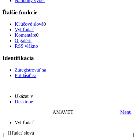
Náhodný výber
Ďalšie funkcie
Kľúčové slová
0
Vyhľadať
Komentáre
0
O galérii
RSS vlákno
Identifikácia
Zaregistrovať sa
Prihlásiť sa
Ukázať v
Desktope
AMAVET
Menu
Vyhľadať
Hľadať slová