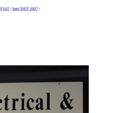
v FVaT
/
Intel ISEF 2007
/