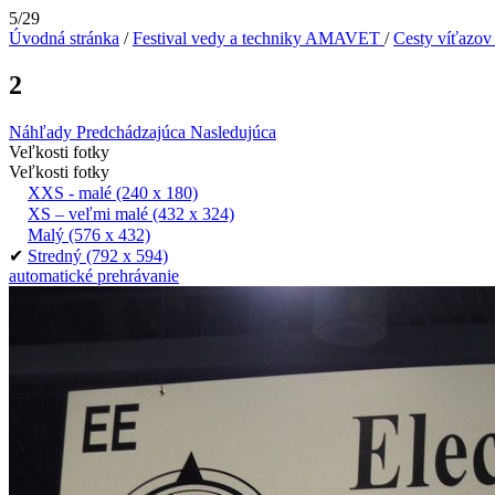
5/29
Úvodná stránka
/
Festival vedy a techniky AMAVET
/
Cesty víťazo
2
Náhľady
Predchádzajúca
Nasledujúca
Veľkosti fotky
Veľkosti fotky
XXS - malé
(240 x 180)
XS – veľmi malé
(432 x 324)
Malý
(576 x 432)
✔
Stredný
(792 x 594)
automatické prehrávanie