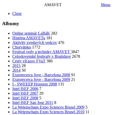
AMAVET
Menu
Close
Albumy
Online seminár LaBáK
282
História AMAVETu
181
Aktivity zvedavých vedcov
476
Chorvátsko
1772
Festival vedy a techniky AMAVET
3847
Celoslovenské festivaly v Bratislave
2678
Cesty víťazov FVaT
386
2015
28
2014
50
Exporecerca Jove - Barcelona 2008
91
Exporecerca Jove - Barcelona 2009
21
I - SWEEEP Houston 2008
131
Intel ISEF 2006
7
Intel ISEF 2007
29
Intel ISEF 2008
5
Intel ISEF San Jose 2011
8
La Wetenschaps Expo Sciences Brusel 2009
5
La Wetenschaps Expo Sciences Brusel 2010
11