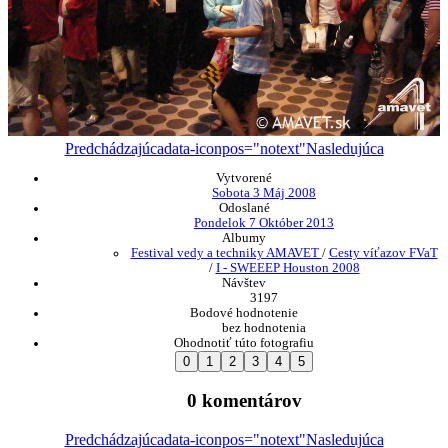
Predchádzajúca
data-iconpos="notext"
Nasledujúca
Vytvorené
Sobota 3 Máj 2008
Odoslané
Pondelok 7 Október 2013
Albumy
Festival vedy a techniky AMAVET
/
Cesty víťazov FVaT
/
I - SWEEEP Houston 2008
Návštev
3197
Bodové hodnotenie
bez hodnotenia
Ohodnotiť túto fotografiu
0 komentárov
Predchádzajúca
data-iconpos="notext"
Nasledujúca