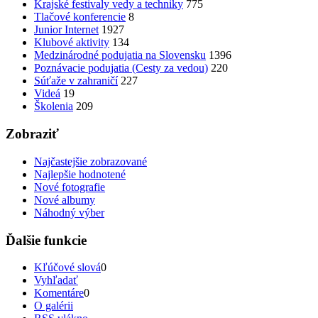
Krajské festivaly vedy a techniky
775
Tlačové konferencie
8
Junior Internet
1927
Klubové aktivity
134
Medzinárodné podujatia na Slovensku
1396
Poznávacie podujatia (Cesty za vedou)
220
Súťaže v zahraničí
227
Videá
19
Školenia
209
Zobraziť
Najčastejšie zobrazované
Najlepšie hodnotené
Nové fotografie
Nové albumy
Náhodný výber
Ďalšie funkcie
Kľúčové slová
0
Vyhľadať
Komentáre
0
O galérii