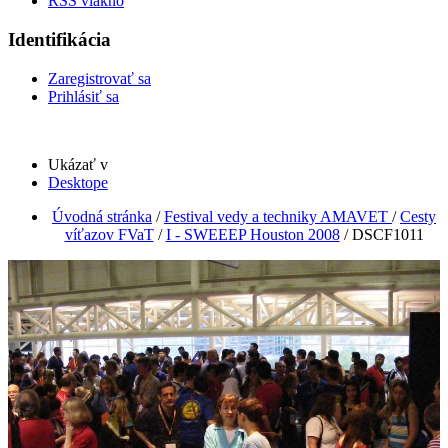
RSS vlákno
Identifikácia
Zaregistrovať sa
Prihlásiť sa
Ukázať v
Desktope
Úvodná stránka
/
Festival vedy a techniky AMAVET
/
Cesty
víťazov FVaT
/
I - SWEEEP Houston 2008
/
DSCF1011