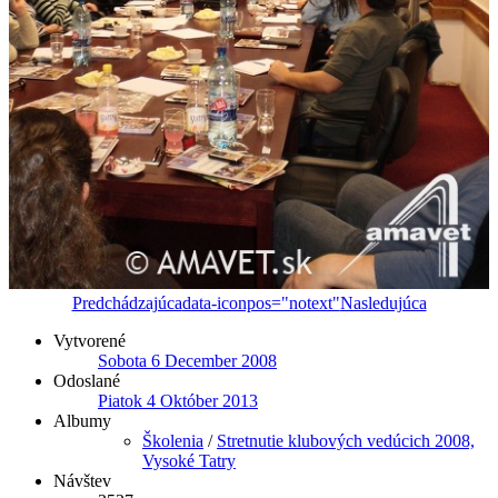
Predchádzajúca
data-iconpos="notext"
Nasledujúca
Vytvorené
Sobota 6 December 2008
Odoslané
Piatok 4 Október 2013
Albumy
Školenia
/
Stretnutie klubových vedúcich 2008,
Vysoké Tatry
Návštev