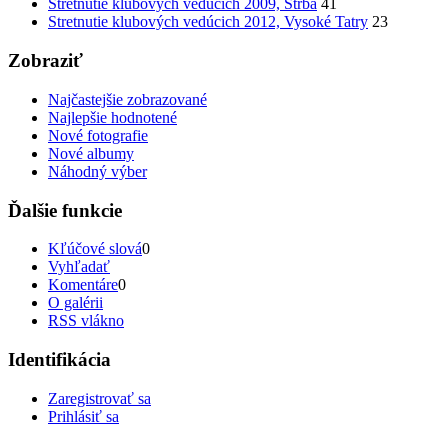
Stretnutie klubových vedúcich 2009, Štrba
41
Stretnutie klubových vedúcich 2012, Vysoké Tatry
23
Zobraziť
Najčastejšie zobrazované
Najlepšie hodnotené
Nové fotografie
Nové albumy
Náhodný výber
Ďalšie funkcie
Kľúčové slová
0
Vyhľadať
Komentáre
0
O galérii
RSS vlákno
Identifikácia
Zaregistrovať sa
Prihlásiť sa