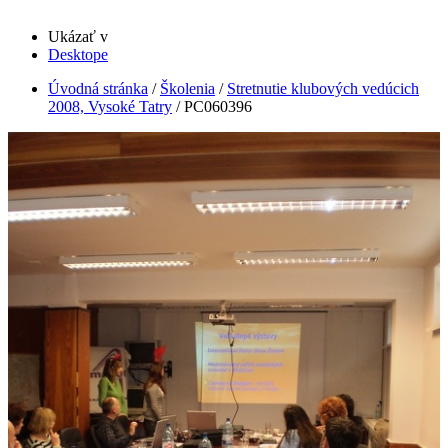
Ukázať v
Desktope
Úvodná stránka
/
Školenia
/
Stretnutie klubových vedúcich
2008, Vysoké Tatry
/
PC060396