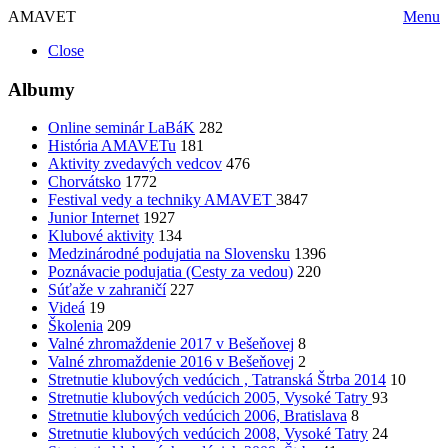
AMAVET
Menu
Close
Albumy
Online seminár LaBáK
282
História AMAVETu
181
Aktivity zvedavých vedcov
476
Chorvátsko
1772
Festival vedy a techniky AMAVET
3847
Junior Internet
1927
Klubové aktivity
134
Medzinárodné podujatia na Slovensku
1396
Poznávacie podujatia (Cesty za vedou)
220
Súťaže v zahraničí
227
Videá
19
Školenia
209
Valné zhromaždenie 2017 v Bešeňovej
8
Valné zhromaždenie 2016 v Bešeňovej
2
Stretnutie klubových vedúcich , Tatranská Štrba 2014
10
Stretnutie klubových vedúcich 2005, Vysoké Tatry
93
Stretnutie klubových vedúcich 2006, Bratislava
8
Stretnutie klubových vedúcich 2008, Vysoké Tatry
24