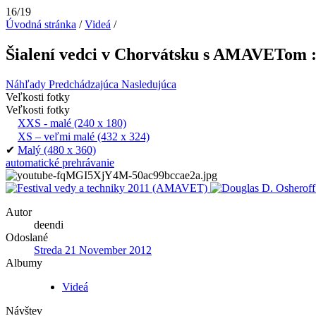
16/19
Úvodná stránka
/
Videá
/
Šialení vedci v Chorvátsku s AMAVETom :
Náhľady
Predchádzajúca
Nasledujúca
Veľkosti fotky
Veľkosti fotky
XXS - malé
(240 x 180)
XS – veľmi malé
(432 x 324)
✔
Malý
(480 x 360)
automatické prehrávanie
Autor
deendi
Odoslané
Streda 21 November 2012
Albumy
Videá
Návštev