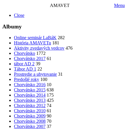
AMAVET
Menu
Close
Albumy
Online seminár LaBáK
282
História AMAVETu
181
Aktivity zvedavých vedcov
476
Chorvátsko
1772
Chorvátsko 2017
61
tábor AD 2
39
Tábor AD 1
22
Prostredie a ubytovanie
31
Predošlé roky
100
Chorvátsko 2016
10
Chorvátsko 2015
638
Chorvátsko 2014
175
Chorvátsko 2013
425
Chorvátsko 2012
74
Chorvátsko 2010
61
Chorvátsko 2009
90
Chorvátsko 2008
70
Chorvátsko 2007
37