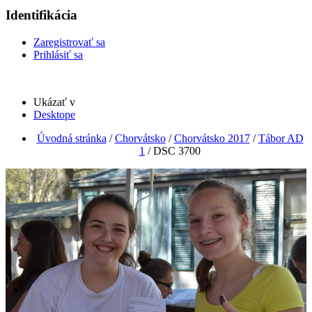
Identifikácia
Zaregistrovať sa
Prihlásiť sa
Ukázať v
Desktope
Úvodná stránka
/
Chorvátsko
/
Chorvátsko 2017
/
Tábor AD
1
/
DSC 3700