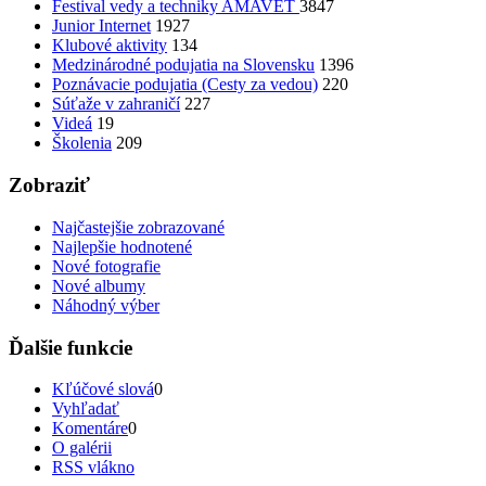
Festival vedy a techniky AMAVET
3847
Junior Internet
1927
Klubové aktivity
134
Medzinárodné podujatia na Slovensku
1396
Poznávacie podujatia (Cesty za vedou)
220
Súťaže v zahraničí
227
Videá
19
Školenia
209
Zobraziť
Najčastejšie zobrazované
Najlepšie hodnotené
Nové fotografie
Nové albumy
Náhodný výber
Ďalšie funkcie
Kľúčové slová
0
Vyhľadať
Komentáre
0
O galérii
RSS vlákno