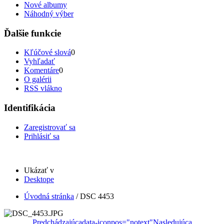
Nové albumy
Náhodný výber
Ďalšie funkcie
Kľúčové slová
0
Vyhľadať
Komentáre
0
O galérii
RSS vlákno
Identifikácia
Zaregistrovať sa
Prihlásiť sa
Ukázať v
Desktope
Úvodná stránka
/
DSC 4453
Predchádzajúca
data-iconpos="notext"
Nasledujúca