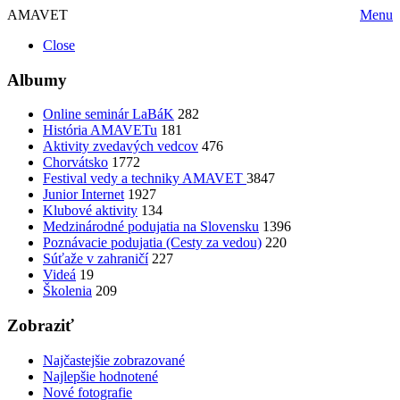
AMAVET
Menu
Close
Albumy
Online seminár LaBáK
282
História AMAVETu
181
Aktivity zvedavých vedcov
476
Chorvátsko
1772
Festival vedy a techniky AMAVET
3847
Junior Internet
1927
Klubové aktivity
134
Medzinárodné podujatia na Slovensku
1396
Poznávacie podujatia (Cesty za vedou)
220
Súťaže v zahraničí
227
Videá
19
Školenia
209
Zobraziť
Najčastejšie zobrazované
Najlepšie hodnotené
Nové fotografie