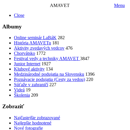
AMAVET
Menu
Close
Albumy
Online seminár LaBáK
282
História AMAVETu
181
Aktivity zvedavých vedcov
476
Chorvátsko
1772
Festival vedy a techniky AMAVET
3847
Junior Internet
1927
Klubové aktivity
134
Medzinárodné podujatia na Slovensku
1396
Poznávacie podujatia (Cesty za vedou)
220
Súťaže v zahraničí
227
Videá
19
Školenia
209
Zobraziť
Najčastejšie zobrazované
Najlepšie hodnotené
Nové fotografie