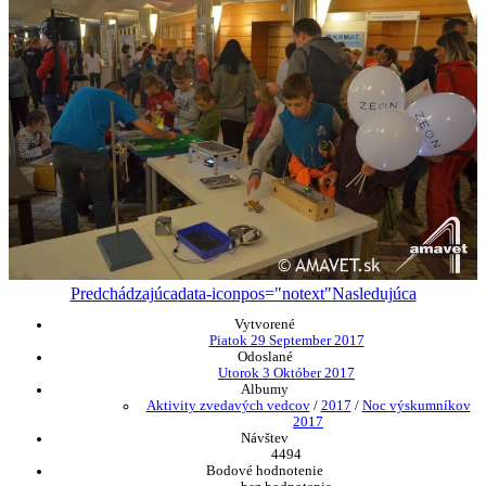
Predchádzajúca
data-iconpos="notext"
Nasledujúca
Vytvorené
Piatok 29 September 2017
Odoslané
Utorok 3 Október 2017
Albumy
Aktivity zvedavých vedcov
/
2017
/
Noc výskumníkov
2017
Návštev
4494
Bodové hodnotenie