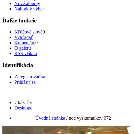
Nové albumy
Náhodný výber
Ďalšie funkcie
Kľúčové slová
0
Vyhľadať
Komentáre
0
O galérii
RSS vlákno
Identifikácia
Zaregistrovať sa
Prihlásiť sa
Ukázať v
Desktope
Úvodná stránka
/
noc vyskumnikov 072