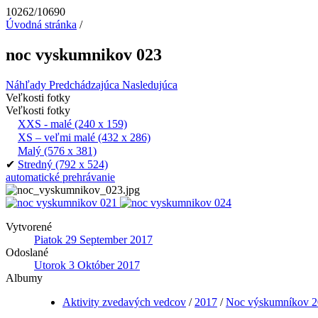
10262/10690
Úvodná stránka
/
noc vyskumnikov 023
Náhľady
Predchádzajúca
Nasledujúca
Veľkosti fotky
Veľkosti fotky
XXS - malé
(240 x 159)
XS – veľmi malé
(432 x 286)
Malý
(576 x 381)
✔
Stredný
(792 x 524)
automatické prehrávanie
Vytvorené
Piatok 29 September 2017
Odoslané
Utorok 3 Október 2017
Albumy
Aktivity zvedavých vedcov
/
2017
/
Noc výskumníkov 