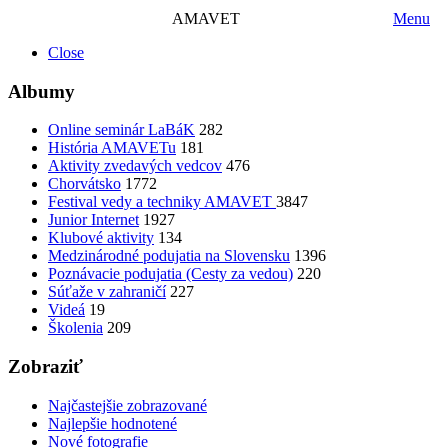
AMAVET
Menu
Close
Albumy
Online seminár LaBáK
282
História AMAVETu
181
Aktivity zvedavých vedcov
476
Chorvátsko
1772
Festival vedy a techniky AMAVET
3847
Junior Internet
1927
Klubové aktivity
134
Medzinárodné podujatia na Slovensku
1396
Poznávacie podujatia (Cesty za vedou)
220
Súťaže v zahraničí
227
Videá
19
Školenia
209
Zobraziť
Najčastejšie zobrazované
Najlepšie hodnotené
Nové fotografie