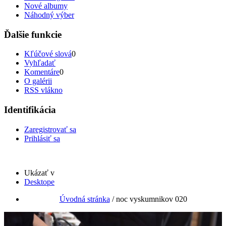
Nové albumy
Náhodný výber
Ďalšie funkcie
Kľúčové slová
0
Vyhľadať
Komentáre
0
O galérii
RSS vlákno
Identifikácia
Zaregistrovať sa
Prihlásiť sa
Ukázať v
Desktope
Úvodná stránka
/
noc vyskumnikov 020