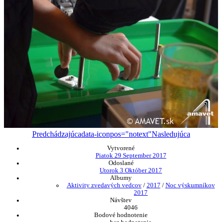
Predchádzajúca
data-iconpos="notext"
Nasledujúca
Vytvorené
Piatok 29 September 2017
Odoslané
Utorok 3 Október 2017
Albumy
Aktivity zvedavých vedcov
/
2017
/
Noc výskumníkov
2017
Návštev
4046
Bodové hodnotenie