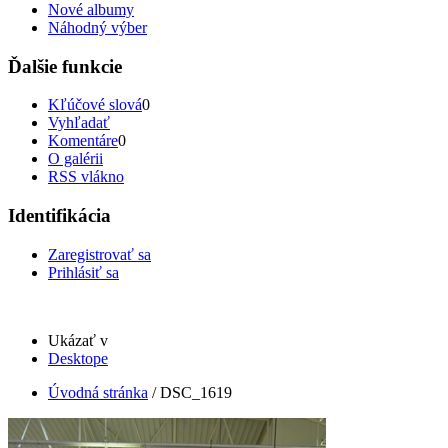
Nové albumy
Náhodný výber
Ďalšie funkcie
Kľúčové slová
0
Vyhľadať
Komentáre
0
O galérii
RSS vlákno
Identifikácia
Zaregistrovať sa
Prihlásiť sa
Ukázať v
Desktope
Úvodná stránka
/
DSC_1619