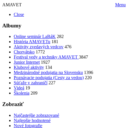
AMAVET
Menu
Close
Albumy
Online seminár LaBáK
282
História AMAVETu
181
Aktivity zvedavých vedcov
476
Chorvátsko
1772
Festival vedy a techniky AMAVET
3847
Junior Internet
1927
Klubové aktivity
134
Medzinárodné podujatia na Slovensku
1396
Poznávacie podujatia (Cesty za vedou)
220
Súťaže v zahraničí
227
Videá
19
Školenia
209
Zobraziť
Najčastejšie zobrazované
Najlepšie hodnotené
Nové fotografie