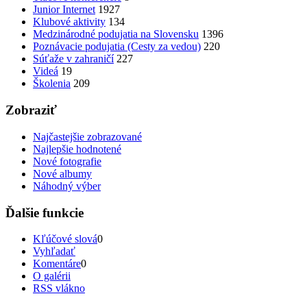
Junior Internet
1927
Klubové aktivity
134
Medzinárodné podujatia na Slovensku
1396
Poznávacie podujatia (Cesty za vedou)
220
Súťaže v zahraničí
227
Videá
19
Školenia
209
Zobraziť
Najčastejšie zobrazované
Najlepšie hodnotené
Nové fotografie
Nové albumy
Náhodný výber
Ďalšie funkcie
Kľúčové slová
0
Vyhľadať
Komentáre
0
O galérii
RSS vlákno