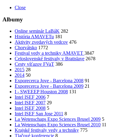
Close
Albumy
Online seminár LaBáK
282
História AMAVETu
181
Aktivity zvedavých vedcov
476
Chorvátsko
1772
Festival vedy a techniky AMAVET
3847
Celoslovenské festivaly v Bratislave
2678
Cesty víťazov FVaT
386
2015
28
2014
50
Exporecerca Jove - Barcelona 2008
91
Exporecerca Jove - Barcelona 2009
21
I - SWEEEP Houston 2008
131
Intel ISEF 2006
7
Intel ISEF 2007
29
Intel ISEF 2008
5
Intel ISEF San Jose 2011
8
La Wetenschaps Expo Sciences Brusel 2009
5
La Wetenschaps Expo Sciences Brusel 2010
11
Krajské festivaly vedy a techniky
775
Tlačové konferencie
8