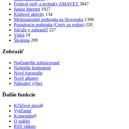
Festival vedy a techniky AMAVET
3847
Junior Internet
1927
Klubové aktivity
134
Medzinárodné podujatia na Slovensku
1396
Poznávacie podujatia (Cesty za vedou)
220
Súťaže v zahraničí
227
Videá
19
Školenia
209
Zobraziť
Najčastejšie zobrazované
Najlepšie hodnotené
Nové fotografie
Nové albumy
Náhodný výber
Ďalšie funkcie
Kľúčové slová
0
Vyhľadať
Komentáre
0
O galérii
RSS vlákno