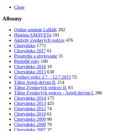
Close
Albumy
Online seminár LaBáK
282
História AMAVETu
181
Aktivity zvedavých vedcov
476
Chorvátsko
1772
Chorvátsko 2017
61
Prostredie a ubytovanie
31
Predošlé roky
100
Chorvátsko 2016
10
Chorvátsko 2015
638
Zvedaví vedci 3.7. - 12.7.2015
55
Tábor Anjeli deťom II.
214
Tábor Zvedavých vedcov II.
83
Tábor Zvedavých vedcov - Anjeli deťom I.
286
Chorvátsko 2014
175
Chorvátsko 2013
425
Chorvátsko 2012
74
Chorvátsko 2010
61
Chorvátsko 2009
90
Chorvátsko 2008
70
Chorvátsko 2007
37