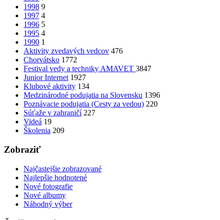
1998
9
1997
4
1996
5
1995
4
1990
1
Aktivity zvedavých vedcov
476
Chorvátsko
1772
Festival vedy a techniky AMAVET
3847
Junior Internet
1927
Klubové aktivity
134
Medzinárodné podujatia na Slovensku
1396
Poznávacie podujatia (Cesty za vedou)
220
Súťaže v zahraničí
227
Videá
19
Školenia
209
Zobraziť
Najčastejšie zobrazované
Najlepšie hodnotené
Nové fotografie
Nové albumy
Náhodný výber