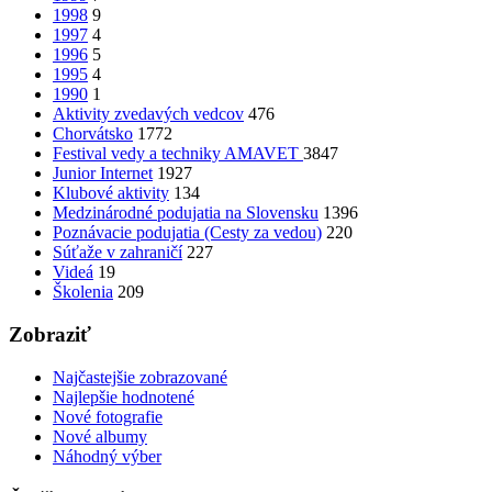
1998
9
1997
4
1996
5
1995
4
1990
1
Aktivity zvedavých vedcov
476
Chorvátsko
1772
Festival vedy a techniky AMAVET
3847
Junior Internet
1927
Klubové aktivity
134
Medzinárodné podujatia na Slovensku
1396
Poznávacie podujatia (Cesty za vedou)
220
Súťaže v zahraničí
227
Videá
19
Školenia
209
Zobraziť
Najčastejšie zobrazované
Najlepšie hodnotené
Nové fotografie
Nové albumy
Náhodný výber